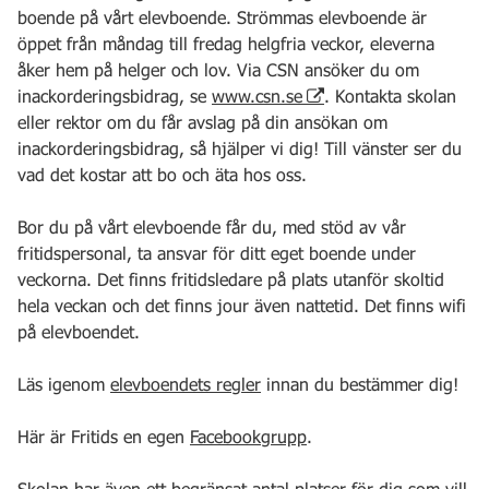
boende på vårt elevboende. Strömmas elevboende är
öppet från måndag till fredag helgfria veckor, eleverna
åker hem på helger och lov. Via CSN ansöker du om
inackorderingsbidrag, se
www.csn.se
. Kontakta skolan
eller rektor om du får avslag på din ansökan om
inackorderingsbidrag, så hjälper vi dig! Till vänster ser du
vad det kostar att bo och äta hos oss.
Bor du på vårt elevboende får du, med stöd av vår
fritidspersonal, ta ansvar för ditt eget boende under
veckorna. Det finns fritidsledare på plats utanför skoltid
hela veckan och det finns jour även nattetid. Det finns wifi
på elevboendet.
Läs igenom
elevboendets regler
innan du bestämmer dig!
Här är Fritids en egen
Facebookgrupp
.
Skolan har även ett begränsat antal platser för dig som vill