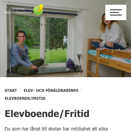
Skip
to
content
/
/
START
ELEV- OCH FÖRÄLDRARINFO
ELEVBOENDE/FRITID
Elevboende/Fritid
Du som har långt till skolan har möjlighet att söka