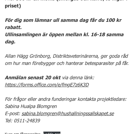
priset)
För dig som lämnar ull samma dag får du 100 kr
rabatt.
Ullinsamlingen är öppen mellan kl. 16-18 samma
dag.
Allan Hägg Grönborg, Distriktsveterinärerna, ger goda råd
om hur man förebygger och hanterar betesparasiter på får.
Anmälan senast 20 okt
via denna länk:
https://forms.office.com/e/fmgE7z6K3D
För frågor eller andra funderingar kontakta projektledare:
Sabina Hualpa Blomgren
E-post:
sabina.blomgren@hushallningssallskapet.se
Tel: 0511-24839