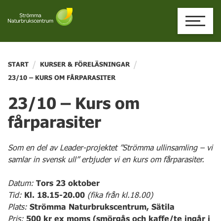
Skip
to
content
/
/
START
KURSER & FÖRELÄSNINGAR
23/10 – KURS OM FÅRPARASITER
23/10 – Kurs om
fårparasiter
Som en del av Leader-projektet ”Strömma ullinsamling – vi
samlar in svensk ull” erbjuder vi en kurs om fårparasiter.
Datum:
Tors 23 oktober
Tid:
Kl. 18.15-20.00
(fika från kl.18.00)
Plats:
Strömma Naturbrukscentrum, Sätila
Pris:
500 kr ex moms (smörgås och kaffe/te ingår i